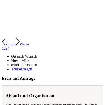
Zurück
Weiter
1
2
3
4
Ort nach Wunsch
Nov – März
mind. 8 Personen
Tour anfragen
Preis auf Anfrage
Ablauf und Organisation
Das Baumaterial für die Eisskulpturen ist glasklares Eis. Diese